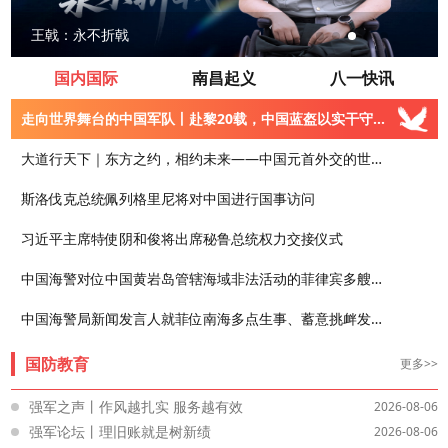
王戟：永不折戟
送别！女红军王全英逝世，享年105岁
纪念中国工农红军长征胜利90周年丨于都夜渡 远征启航
为政守心 立身为旗｜一串数字折射公仆本色
2026年建军节南昌八一广场升旗仪式!全世界今天都瞩目这里!
国内国际
南昌起义
八一快讯
走向世界舞台的中国军队丨赴黎20载，中国蓝盔以实干守卫和平
大道行天下｜东方之约，相约未来——中国元首外交的世界情怀与大国气派
斯洛伐克总统佩列格里尼将对中国进行国事访问
习近平主席特使阴和俊将出席秘鲁总统权力交接仪式
中国海警对位中国黄岩岛管辖海域非法活动的菲律宾多艘船只采取管制措施
中国海警局新闻发言人就菲位南海多点生事、蓄意挑衅发表谈话
国防教育
更多>>
强军之声丨作风越扎实 服务越有效
2026-08-06
强军论坛丨理旧账就是树新绩
2026-08-06