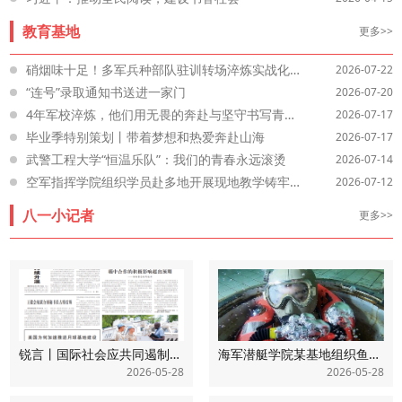
教育基地
更多>>
硝烟味十足！多军兵种部队驻训转场淬炼实战化本领
2026-07-22
“连号”录取通知书送进一家门
2026-07-20
4年军校淬炼，他们用无畏的奔赴与坚守书写青春答卷
2026-07-17
毕业季特别策划丨带着梦想和热爱奔赴山海
2026-07-17
武警工程大学“恒温乐队”：我们的青春永远滚烫
2026-07-14
空军指挥学院组织学员赴多地开展现地教学铸牢胜战之魂
2026-07-12
八一小记者
更多>>
锐言丨国际社会应共同遏制日本军工产业扩张
海军潜艇学院某基地组织鱼雷发射管逃生训练见闻
2026-05-28
2026-05-28