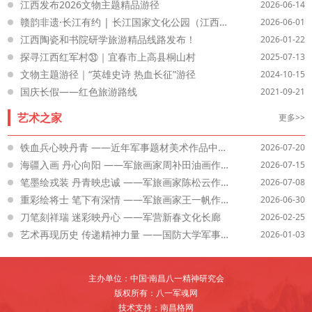
江西发布2026文物主题精品游径
2026-06-14
赣韵非遗·长江有约 | 长江国家文化公园（江西段）非遗旅游精品线路正式发布
2026-06-01
江西陶瓷和书院研学旅游精品线路发布！
2026-01-22
探寻江西红军村㉝｜宜春市上高县桐山村
2025-07-13
文物主题游径｜“英雄史诗 热血长征”游径
2024-10-15
国庆长假——红色旅游路线
2021-09-21
艺术之家
更多>>
铁血兵心映丹青 ——近年军事题材美术作品中战士艺术形象的塑造
2026-07-20
海疆入画 丹心向阳 ——军旅画家周补田油画作品选登
2026-07-15
笔墨绘戎装 丹青映忠诚 ——军旅画家陈松云作品选登
2026-07-08
重彩绘将士 笔下有深情 ——军旅画家王一帆作品选登
2026-06-30
刀笔刻祥瑞 迷彩映丹心 ——军营新春文化长廊
2026-02-25
艺术再现历史 传递精神力量 ——国防大学军事文化学院“铭记历史 珍爱和平”主题美术展览作品选登
2026-01-03
主办单位：中国·南昌八一精神研究会
版权所有：八一军魂网
技术支持：南昌格网