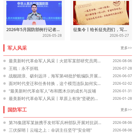
2026年5月国防部例行记者会将于今日下午3时举行
征集令丨给长征先烈们，写一封胜利的回信！
2026-05-28
2026-05-27
军人风采
更多>>
最美新时代革命军人风采丨火箭军某部研究员周宏潮：科研向战勇攀登
2026-08-06
王戟：永不折戟
2026-07-28
战舰踏浪、砺剑远洋，海军第48批护航编队开展多项针对性训练
2026-06-07
面对时代变迁和任务转换，这个模范连队如何实现华丽转身？
2026-02-02
“最美新时代革命军人”布和图木尔的成长与反哺
2026-01-31
最美新时代革命军人风采丨草原上有块“坚硬的钢铁”
2026-01-28
国防军工
更多>>
第76集团军某旅携手友邻军兵种部队开展对抗训练见闻
2026-08-06
三伏探哨丨云端之上：伞训主任坚守“安全哨”
2026-08-06