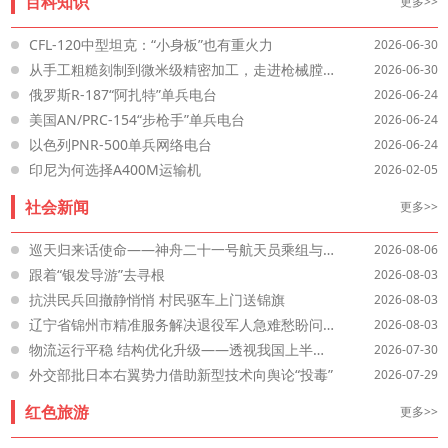
百科知识
更多>>
CFL-120中型坦克：“小身板”也有重火力
2026-06-30
从手工粗糙刻制到微米级精密加工，走进枪械膛线技术进化史
2026-06-30
俄罗斯R-187“阿扎特”单兵电台
2026-06-24
美国AN/PRC-154“步枪手”单兵电台
2026-06-24
以色列PNR-500单兵网络电台
2026-06-24
印尼为何选择A400M运输机
2026-02-05
社会新闻
更多>>
巡天归来话使命——神舟二十一号航天员乘组与记者见面会侧记
2026-08-06
跟着“银发导游”去寻根
2026-08-03
抗洪民兵回撤静悄悄 村民驱车上门送锦旗
2026-08-03
辽宁省锦州市精准服务解决退役军人急难愁盼问题
2026-08-03
物流运行平稳 结构优化升级——透视我国上半年物流运行发展
2026-07-30
外交部批日本右翼势力借助新型技术向舆论“投毒”
2026-07-29
红色旅游
更多>>