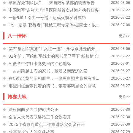
草原深处“铸剑人”——来自陆军某部的调查报告
2026-08-06
中国海军“吉祥方舟”号医院船首次赴海外执行任务
2026-07-22
一箭9星！引力一号遥四运载火箭发射成功
2026-07-22
“七一勋章”获得者|“机械工程专家”钟掘院士：以毕生心血 铸大国重器
2026-07-08
八一情怀
更多>>
第72集团军某旅“工兵红一连”：永做跟党走的开路先锋
2026-08-06
92年前，写给红军战士的家书里已写下“纸短情长”
2026-07-22
AI徽章带你打卡党史里的红色地标
2026-07-01
一封封跨越山海的家书，藏着父亲深沉的爱
2026-06-27
在奶奶泛黄的旧相册里，一张黑白照片背后有着这样的故事
2026-06-27
那些用红丝带扎着的情书，带着喀喇昆仑的雪意
2026-06-27
赣鄱大地
更多>>
法检同向发力共护司法公正
2026-07-30
全省人大代表联络站工作会议召开
2026-07-30
2026年省政府重点工作推进落实会议召开
2026-07-30
分享退役军人的奋斗故事
2026-07-29