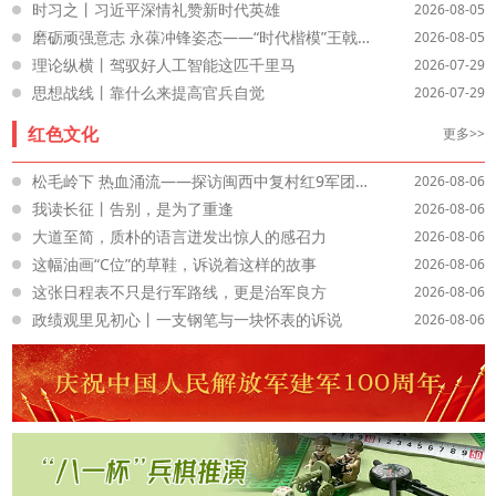
时习之丨习近平深情礼赞新时代英雄
2026-08-05
磨砺顽强意志 永葆冲锋姿态——“时代楷模”王戟先进事迹激励广大党员干部和部队官兵勇毅前行
2026-08-05
理论纵横丨驾驭好人工智能这匹千里马
2026-07-29
思想战线丨靠什么来提高官兵自觉
2026-07-29
红色文化
更多>>
松毛岭下 热血涌流——探访闽西中复村红9军团长征出发地
2026-08-06
我读长征丨告别，是为了重逢
2026-08-06
大道至简，质朴的语言迸发出惊人的感召力
2026-08-06
这幅油画“C位”的草鞋，诉说着这样的故事
2026-08-06
这张日程表不只是行军路线，更是治军良方
2026-08-06
政绩观里见初心丨一支钢笔与一块怀表的诉说
2026-08-06