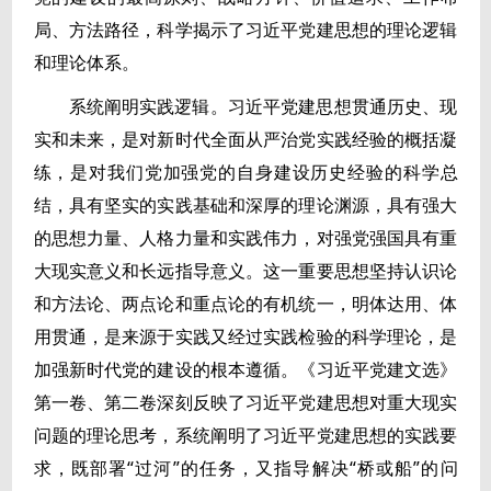
局、方法路径，科学揭示了习近平党建思想的理论逻辑
和理论体系。
系统阐明实践逻辑。习近平党建思想贯通历史、现
实和未来，是对新时代全面从严治党实践经验的概括凝
练，是对我们党加强党的自身建设历史经验的科学总
结，具有坚实的实践基础和深厚的理论渊源，具有强大
的思想力量、人格力量和实践伟力，对强党强国具有重
大现实意义和长远指导意义。这一重要思想坚持认识论
和方法论、两点论和重点论的有机统一，明体达用、体
用贯通，是来源于实践又经过实践检验的科学理论，是
加强新时代党的建设的根本遵循。《习近平党建文选》
第一卷、第二卷深刻反映了习近平党建思想对重大现实
问题的理论思考，系统阐明了习近平党建思想的实践要
求，既部署“过河”的任务，又指导解决“桥或船”的问